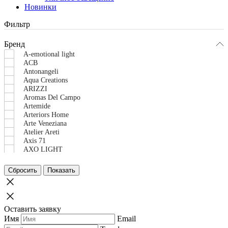
Новинки
Фильтр
Бренд
A-emotional light
ACB
Antonangeli
Aqua Creations
ARIZZI
Aromas Del Campo
Artemide
Arteriors Home
Arte Veneziana
Atelier Areti
Axis 71
AXO LIGHT
BAXTER
Bert Frank
Сбросить
Показать
Bizzotto
Black Tie
Bonaldo
BONTEMPI CASA
Оставить заявку
Brabbu
Имя
Email
Brokis
Cantori