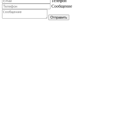
Телефон
Capital Collection
Сообщение
Casa d'Arte Paoletti
Cassina
Castro Lighting
Отправить
Cattelan Italia
Chelini
Circu
Clan Milano
Contardi
CTO Lighting
De Castelli
Designheure
Doxis
Eichholtz
Emmemobili
Flos
Formagenda
Franck Genser
Gallotti&Radice
Ghidini 1961
Giorgio Collection
Henge
Horm Casamania
Houtique
Il Fanale
IL Paralume Marina