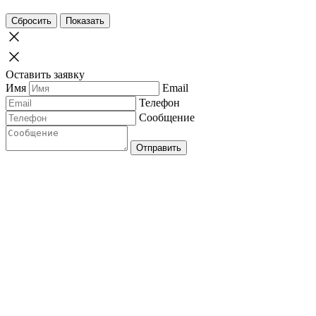
Dooq
Eichholtz
Сбросить
Показать
Emmemobili
Franck Genser
Gallotti&Radice
Ghidini 1961
Оставить заявку
Giorgio Collection
Имя
Email
Halley
Henge
Телефон
Horm Casamania
Сообщение
Hurtado
I4Mariani
Il Loft
Отправить
Kristalia
Living Divani
Malerba
Mambo Unlimited
MDF Italia
Medea
Meridiani
Mezzo Collection
Miniforms
Minotti
Monography
Montbel
Opera
Opinion Ciatti