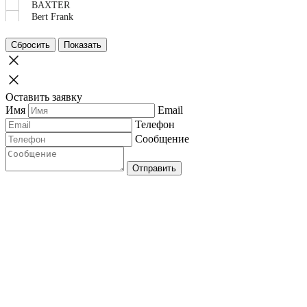
BAXTER
Bert Frank
Bizzotto
Black Tie
Сбросить
Показать
Boca Do Lobo
Bonaldo
Brabbu
Brokis
Оставить заявку
Cantori
Имя
Email
Capital Collection
Casa d'Arte Paoletti
Телефон
Cassina
Сообщение
Castro Lighting
Cattelan Italia
Clan Milano
Отправить
Contardi
CTO Lighting
Domingo Salotti
Eichholtz
Emmemobili
Flos
Formagenda
Franck Genser
Gallotti&Radice
Ghidini 1961
Giorgio Collection