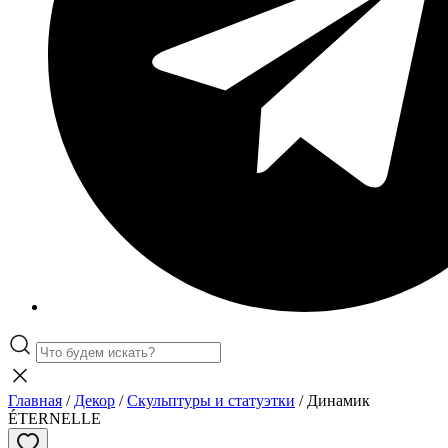
Главная
/
Декор
/
Скульптуры и статуэтки
/ Динамик
ÉTERNELLE