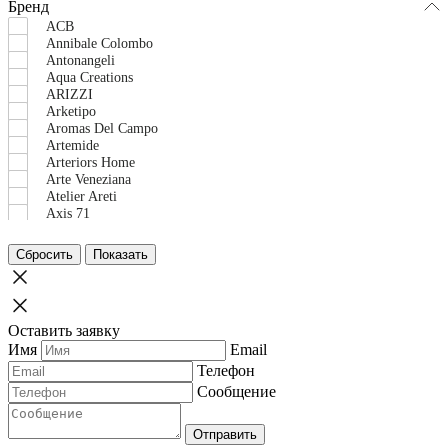
Бренд
ACB
Annibale Colombo
Antonangeli
Aqua Creations
ARIZZI
Arketipo
Aromas Del Campo
Artemide
Arteriors Home
Arte Veneziana
Atelier Areti
Axis 71
BAXTER
Bert Frank
Сбросить
Показать
Black Tie
Boca Do Lobo
Bonaldo
BONTEMPI CASA
Оставить заявку
Brabbu
Имя
Email
Brokis
Cantori
Телефон
Capital Collection
Сообщение
Casa d'Arte Paoletti
Cassina
Castro Lighting
Отправить